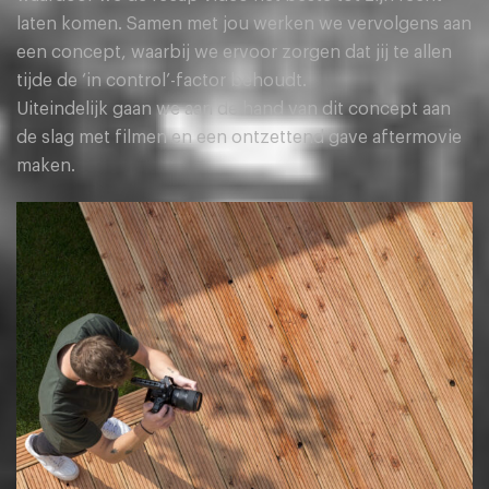
laten komen. Samen met jou werken we vervolgens aan
een concept, waarbij we ervoor zorgen dat jij te allen
tijde de ‘in control’-factor behoudt.
Uiteindelijk gaan we aan de hand van dit concept aan
de slag met filmen en een ontzettend gave aftermovie
maken.