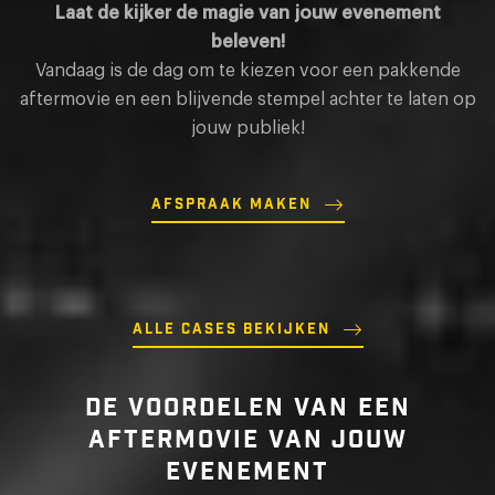
Laat de kijker de magie van jouw evenement
beleven!
Vandaag is de dag om te kiezen voor een pakkende
aftermovie en een blijvende stempel achter te laten op
FE
jouw publiek!
FLINTFEST 2025
OR
aftermovies
aft
Afspraak maken
Bekijk project
Bek
New!
Alle cases bekijken
DE VOORDELEN VAN EEN
AFTERMOVIE VAN JOUW
EVENEMENT