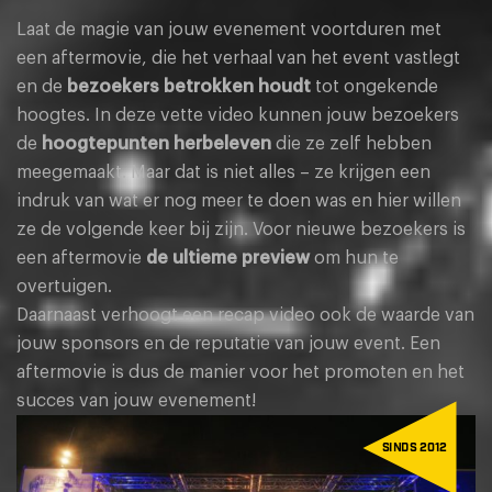
Laat de magie van jouw evenement voortduren met
een aftermovie, die het verhaal van het event vastlegt
en de
bezoekers betrokken houdt
tot ongekende
hoogtes. In deze vette video kunnen jouw bezoekers
de
hoogtepunten herbeleven
die ze zelf hebben
meegemaakt. Maar dat is niet alles – ze krijgen een
indruk van wat er nog meer te doen was en hier willen
ze de volgende keer bij zijn. Voor nieuwe bezoekers is
een aftermovie
de ultieme preview
om hun te
overtuigen.
Daarnaast verhoogt een recap video ook de waarde van
jouw sponsors en de reputatie van jouw event. Een
aftermovie is dus de manier voor het promoten en het
succes van jouw evenement!
Sinds 2012