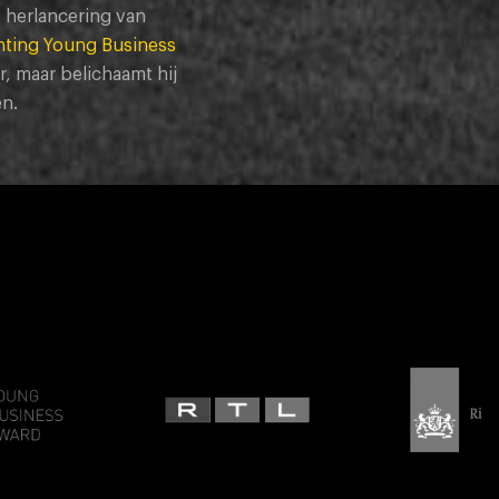
 herlancering van
hting Young Business
r, maar belichaamt hij
en.