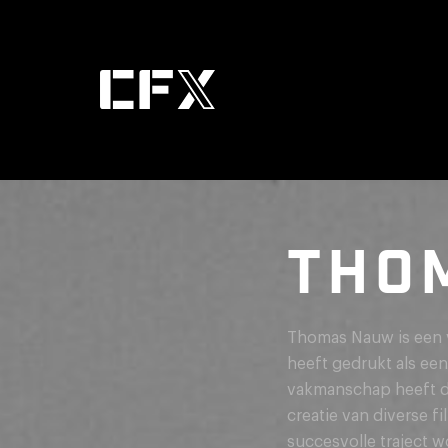
THO
Thomas Nauw is een v
heeft gedrukt als ee
vakmanschap heeft de
creatie van diverse f
succesvolle traject w