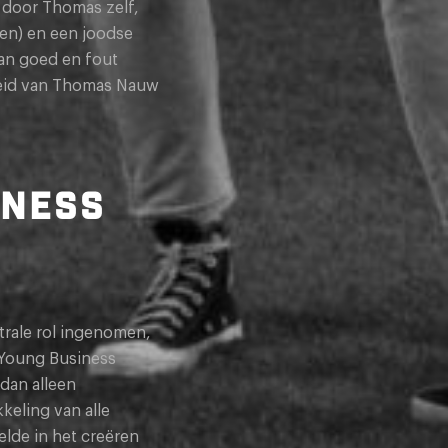
d door Thomas zelf,
esen) en een joodse
van goed en fout
gheid van Thomas Nauw
INESS
trale rol ingenomen,
S Young Business
 dan alleen
keling van alle
elde in het creëren