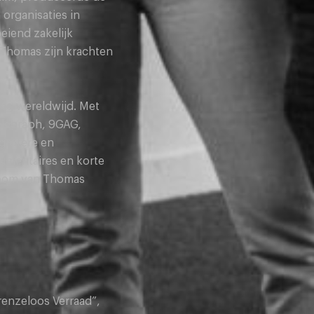
organisaties in
eiend zakelijk
e Thomas zijn krachten
ing wereldwijd. Met
elegraph, 9GAG,
grotere en
cumentaires en korte
droom van Thomas
renzeloos Verraad”,