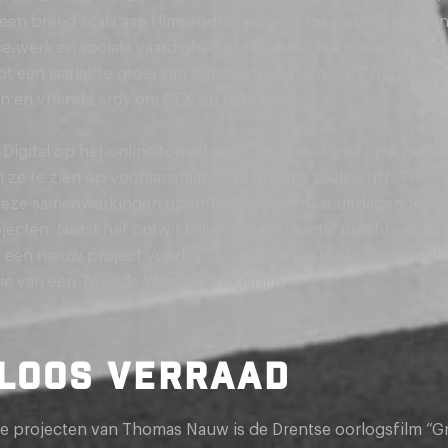
en breed scala aan filmproducties voor lokale bedrijven en 
ce-werk en sociale vaardigheden resulteerden in een snelgro
ot een jaarlijkse groei van filmproducties. In 2017 bundeld
en en vriend Leroy om CFX op te richten.
Digital op het online toneel veroorzaakte al snel opschudd
n ze te zien op vooraanstaande platforms zoals CNN, The T
Deze samenwerkingen openden de deur naar uitdagendere, 
ojecten. Naast het ontwikkelen van een aantal prachtige do
9 een nieuw project voorbij. De langgekoesterde jongens
ie van een Tweede Wereldoorlogsfilm.
LOOS VERRAAD
e projecten van Thomas Nauw is de Drentse oorlogsfilm “G