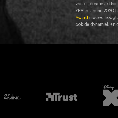
van de creatieve fla
YBA in januari 2020 h
Award
nieuwe hoogten 
ook de dynamiek en c