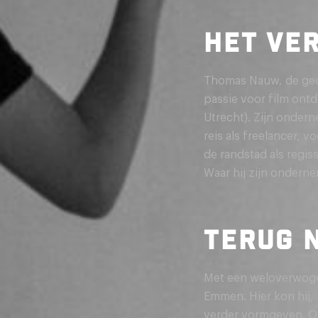
HET VER
Thomas Nauw, de ged
passie voor film ontd
Utrecht). Zijn ondern
reis als freelancer, 
de randstad als regis
Waar hij zijn ondern
TERUG 
Met een weloverwogen
Emmen. Hier kon hij,
verder vormgeven. On