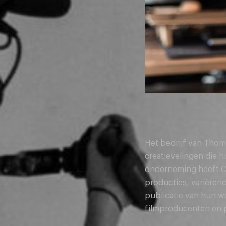
Het bedrijf van Thom
creatievelingen die 
onderneming heeft CF
producties, variërend
publicatie van hun w
filmproducenten en p