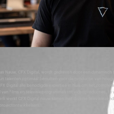
as Nauw, CFX Digital, wordt gedreven door een dynamisch 
hun talenten optimaal benutten voor de productie van hoog
X Digital alle benodigde expertise in huis om het complete
 van films en televisieprogramma’s tot videoproducties, te 
erk werkt CFX Digital nauw samen met diverse televisiezen
rojectontwikkelaars.