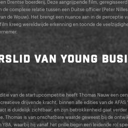
een Drentse boerderij. Deze aangrijpende film, geregisseer
an de complexe relatie tussen een Duitse officier (Peter Nill
 van de Wouw). Het brengt een nuance aan in de perceptie 
e film kreeg wereldwijde erkenning en toonde de veelzijdi
ernemer.
RSLID VAN YOUNG BUS
 editie van de startupcompetitie heeft Thomas Nauw een cen
s creatieve drijvende kracht, binnen alle edities van de AFA
act is duidelijk zichtbaar, en zijn betrokkenheid gaat verder
e. Thomas is van onschatbare waarde geweest bij de ontwik
BA, waarbij hij vanaf het prille begin een leidende rol spe