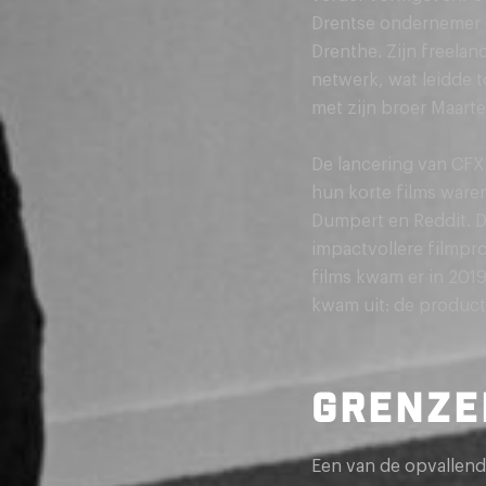
Drentse ondernemer e
Drenthe. Zijn freelan
netwerk, wat leidde t
met zijn broer Maart
De lancering van CFX 
hun korte films ware
Dumpert en Reddit. 
impactvollere filmpr
films kwam er in 201
kwam uit: de product
GRENZE
Een van de opvallend