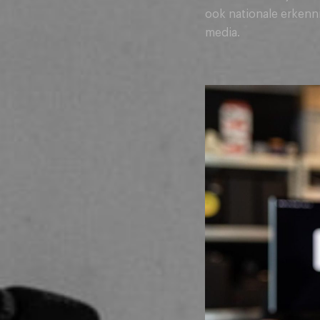
ook nationale erkenn
media.