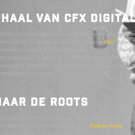
HAAL VAN CFX DIGITA
reven Drentse ondernemer, is een geboren en getogen Emm
ekte tijdens zijn studie aan de Kunstacademie
HKU
(Hogesch
emersbloed begon al vroeg te borrelen, en in zijn studentent
voornamelijk gericht op trouw- en aftermovies. Thomas zette 
seur bij RTL Nederland, maar zijn hart trok hem uiteindelijk 
emersavontuur voort zet.
NAAR DE ROOTS
 beslissing verhuisde Thomas van Utrecht terug naar zijn
 in samenwerking met zijn oudere broer
Maarten Nauw
, zij
der de vlag van zijn eigen bedrijf, destijds Thomas Nauw 