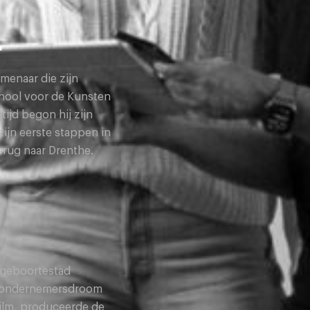
L
enaar die zijn
ool voor de Kunsten
ijd begon hij zijn
zijn eerste stappen in
terug naar Drenthe.
 geboortestad
n ondernemersdroom
Film, produceerde de