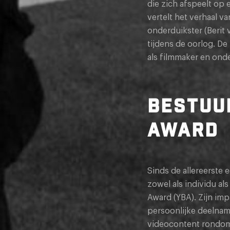
die zich afspeelt op 
vertelt het verhaal v
onderduikster (Berit
tijdens de oorlog. D
als filmmaker en ond
BESTUU
AWARD
Sinds de allereerste
zowel als individu al
Award (YBA). Zijn imp
persoonlijke deelnam
videocontent rondom Y