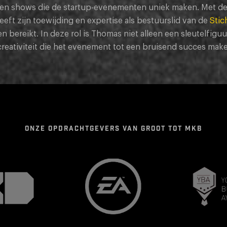
ir en shows die de startup-evenementen uniek maken. Met de
eeft zijn toewijding en expertise als bestuurslid van de
Stic
bereikt. In deze rol is Thomas niet alleen een sleutelfiguu
reativiteit die het evenement tot een bruisend succes mak
ONZE OPDRACHTGEVERS VAN GROOT TOT MKB