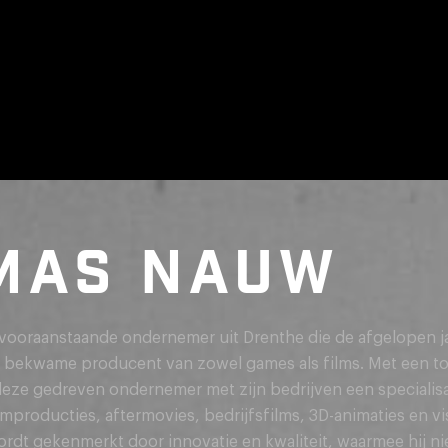
MAS NAUW
ooraanstaande ondernemer uit Drenthe die de afgelopen ja
n bekwame producent van zowel games als films. Met een t
ze gedreven ondernemer met zijn bedrijven een specialisa
ilmproducties, aftermovies, bedrijfsfilms, 3D-animaties en vi
ordt gekenmerkt door innovatie en kwaliteit, waarmee hij nie