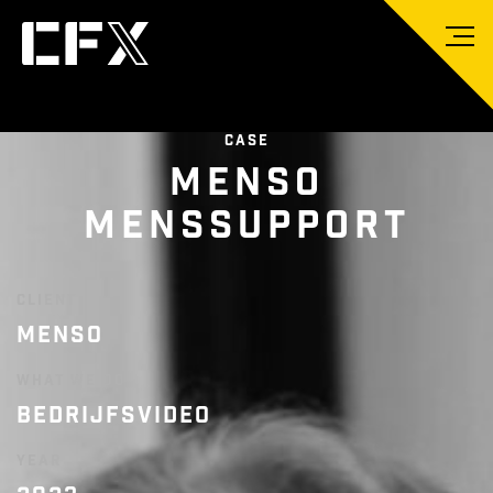
CASE
MENSO
MENSSUPPORT
CLIENT
MENSO
WHAT WE DO
BEDRIJFSVIDEO
YEAR