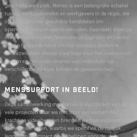
geschikte werkplek. Menso is een belangrijke schakel
tussen werkzoekenden en werkgevers in de regio, die
op zoek zijn naar geschikte kandidaten om
openstaande vacatures te vervullen. Daarnaast staan ze
ondernemers bij met financiële uitdagingen en bieden
ze een helpende hand om hun zakelijke doelen te
verwezenlijken. Menso staat klaar voor het creëren van
kansen en het ondersteunen van individuen op
verschillende niveaus binnen de gemeenschap.
MENSSUPPORT IN BEELD!
Deze samenwerking met Menso is slechts één van de
vele projecten waar we met trots aan werken. Met
krachtige videobeelden brengen we hun inspirerende
verhaal naar voren, waarbij we specifiek de nadruk
leggen op de impact die zij hebben voor de