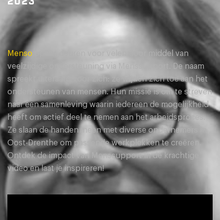
2023
Menso
opent deuren voor velen door middel van
veelzijdige ondersteuning via Menssupport. De naam
spreekt uiteraard voor zich: ze wijden zich toe aan het
ondersteunen van mensen. Hun missie is om te streven
naar een samenleving waarin iedereen de mogelijkheid
heeft om actief deel te nemen aan het arbeidsproces.
Ze slaan de handen ineen met diverse ondernemers in
Oost-Drenthe om passende werkplekken te creëren.
Ontdek de impact van Menssupport in de krachtige
video en laat je inspireren!