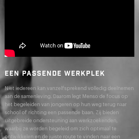
EEN PASSENDE WERKPLEK
Niet iedereen kan vanzelfsprekend volledig deelnemen
aan de samenleving. Daarom legt Menso de focus op
het begeleiden van jongeren op hun weg terug naar
school of richting een passende baan. Zij bieden
uitgebreide ondersteuning aan werkzoekenden,
waarbij ze worden begeleid om zich optimaal te
ontwikkelen en de juiste route te vinden naar een