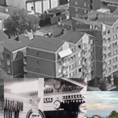
3D-visualisatie van 
drone over de bouwpl
bewoners een goed bee