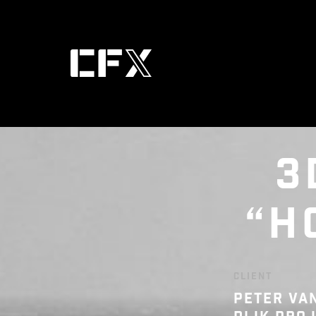
3
“H
CLIENT
PETER VA