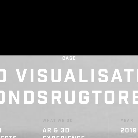
CASE
D VISUALISAT
ONDSRUGTOR
WHAT WE DO
YEAR
N
AR & 3D
2019