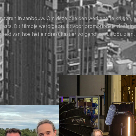
een toren in aanbouw. Om deze beelden werkend te krijgen,
aats. Dit filmpje werd gebruikt voor promotionele doelein
ld van hoe het eindresultaat er volgend jaar uit zou zien.