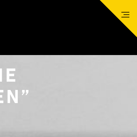
IE
EN”